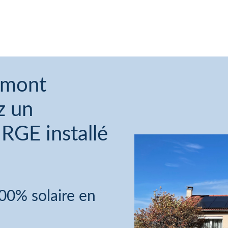
rmont
z un
é RGE installé
00% solaire en