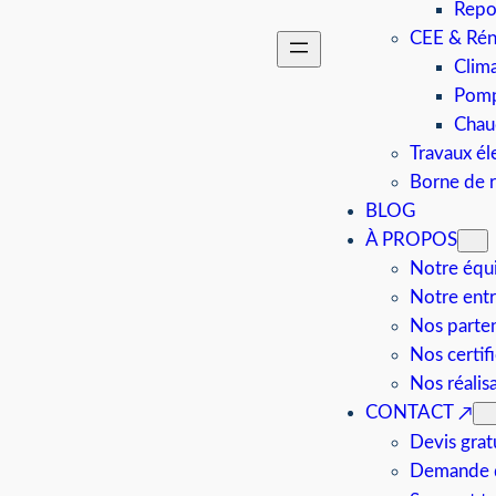
Repo
CEE & Rén
Clima
Pomp
Chau
Travaux él
Borne de 
BLOG
À PROPOS
Notre équ
Notre entr
Nos parten
Nos certif
Nos réalis
CONTACT
Devis grat
Demande d