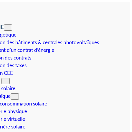
IE
rgétique
on des bâtiments & centrales photovoltaïques
t d’un contrat d’énergie
n des contrats
on des taxes
on CEE
N
 solaire
aïque
consommation solaire
erie physique
rie virtuelle
ière solaire