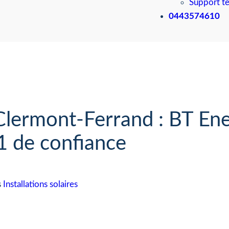
Support t
0443574610
Clermont-Ferrand : BT Ene
1 de confiance
s
Installations solaires