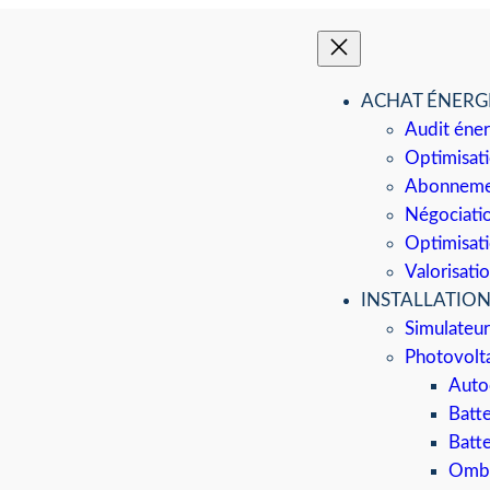
ACHAT ÉNERG
Audit éne
Optimisati
Abonnemen
Négociatio
Optimisati
Valorisati
INSTALLATIO
Simulateur
Photovolt
Auto
Batt
Batte
Ombr