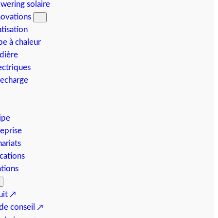
wering solaire
ovations
tisation
e à chaleur
dière
ectriques
recharge
ipe
eprise
ariats
ications
ations
uit
e conseil