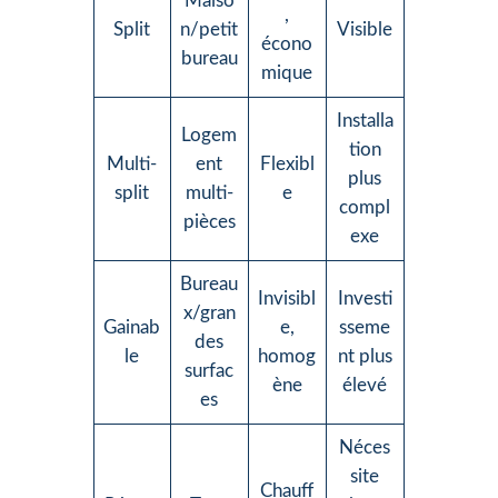
Maiso
,
Split
n/petit
Visible
écono
bureau
mique
Installa
Logem
tion
Multi-
ent
Flexibl
plus
split
multi-
e
compl
pièces
exe
Bureau
Invisibl
Investi
x/gran
Gainab
e,
sseme
des
le
homog
nt plus
surfac
ène
élevé
es
Néces
site
Chauff