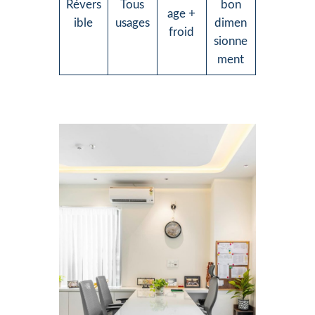
Révers
Tous
bon
age +
ible
usages
dimen
froid
sionne
ment