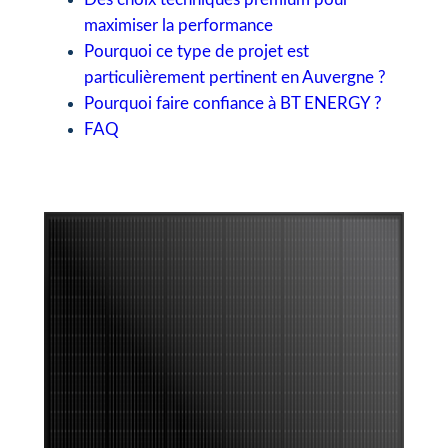
maximiser la performance
Pourquoi ce type de projet est
particulièrement pertinent en Auvergne ?
Pourquoi faire confiance à BT ENERGY ?
FAQ