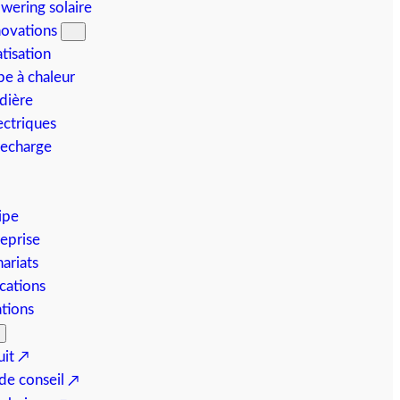
wering solaire
ovations
tisation
e à chaleur
dière
ectriques
recharge
ipe
eprise
ariats
ications
ations
uit
e conseil