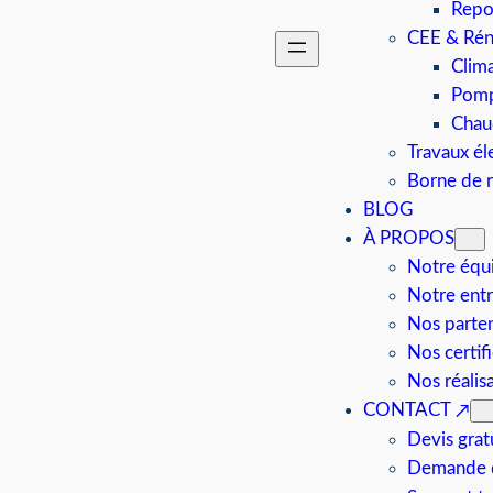
Repo
CEE & Rén
Clima
Pomp
Chau
Travaux él
Borne de 
BLOG
À PROPOS
Notre équ
Notre entr
Nos parten
Nos certif
Nos réalis
CONTACT
Devis grat
Demande d