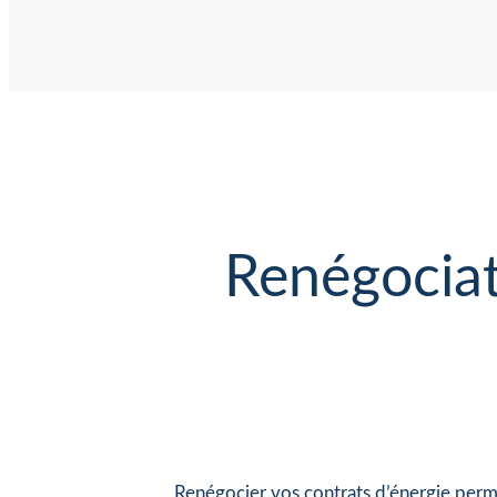
Renégociat
Renégocier vos contrats d’énergie perme