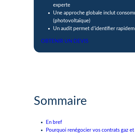
experte
Une approche globale inclut consomm
(photovoltaïque)
Un audit permet d’identifier rapideme
OBTENIR UN DEVIS
Sommaire
En bref
Pourquoi renégocier vos contrats gaz et 