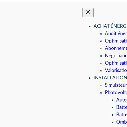
ACHAT ÉNERG
Audit éne
Optimisati
Abonnemen
Négociatio
Optimisati
Valorisati
INSTALLATIO
Simulateur
Photovolt
Auto
Batt
Batte
Ombr