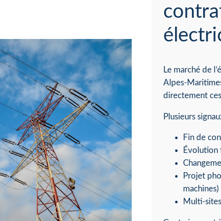
contra
électr
Le marché de l’é
Alpes-Maritimes
directement ces 
Plusieurs signa
Fin de con
Évolution
Changemen
Projet pho
machines)
Multi-site