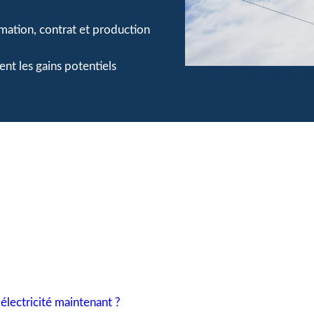
ation, contrat et production
nt les gains potentiels
BTENERGY-Renégociation-
électricité maintenant ?