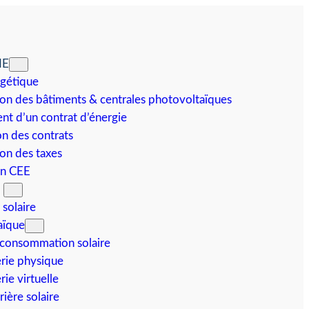
IE
rgétique
on des bâtiments & centrales photovoltaïques
t d’un contrat d’énergie
n des contrats
on des taxes
on CEE
N
 solaire
aïque
consommation solaire
erie physique
rie virtuelle
ière solaire